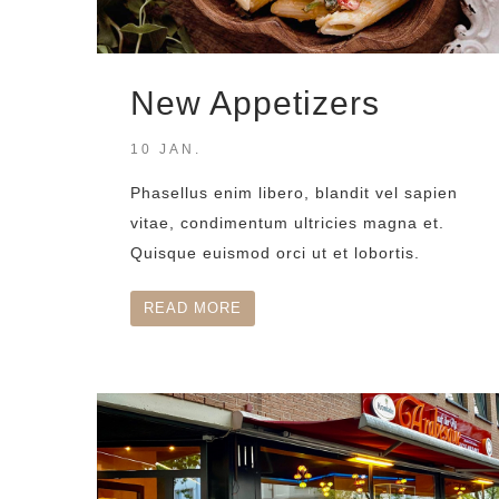
New Appetizers
10 JAN.
Phasellus enim libero, blandit vel sapien
vitae, condimentum ultricies magna et.
Quisque euismod orci ut et lobortis.
READ MORE